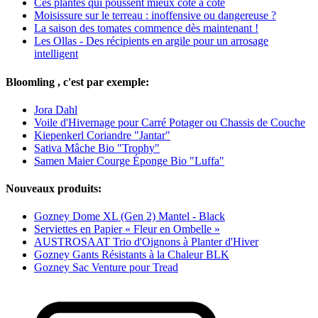
Ces plantes qui poussent mieux côte à côte
Moisissure sur le terreau : inoffensive ou dangereuse ?
La saison des tomates commence dès maintenant !
Les Ollas - Des récipients en argile pour un arrosage
intelligent
Bloomling , c'est par exemple:
Jora Dahl
Voile d'Hivernage pour Carré Potager ou Chassis de Couche
Kiepenkerl Coriandre "Jantar"
Sativa Mâche Bio "Trophy"
Samen Maier Courge Éponge Bio "Luffa"
Nouveaux produits:
Gozney Dome XL (Gen 2) Mantel - Black
Serviettes en Papier « Fleur en Ombelle »
AUSTROSAAT Trio d'Oignons à Planter d'Hiver
Gozney Gants Résistants à la Chaleur BLK
Gozney Sac Venture pour Tread