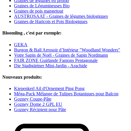
Graines de légumes en promo
Graines de Légumineuses Bio
Graines de pois mangetout
AUSTROSAAT - Graines de légumes biologiques
Graines de Haricots et Pois Biologiques
Bloomling , c'est par exemple:
GEKA
Burgon & Ball Arrosoir d’Intérieur "Woodland Wonders"
Votre Sapin de Noël - Graines de Sapin Nordmann
FAIR ZONE Guirlande Fanions Pentagonale
Die Stadtgärtner Mini-Jardin - Arachide
Nouveaux produits:
Kiepenkerl Ail d'Ornement Ping Pong
Méga-Pack Mélange de Tulipes Botaniques pour Balcon
Gozney Coupe-Pâte
Gozney Dome 2 GPL EU
Gozney Récipient pour Pâte