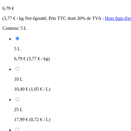
6,79 €
(
3,77 € / kg Net égoutté
, Prix TTC dont 20% de TVA
-
Hors frais d'e
Contenu:
5 L
5 L
6,79 €
(3,77 € / kg)
10 L
10,49 €
(1,05 € / L)
25 L
17,99 €
(0,72 € / L)