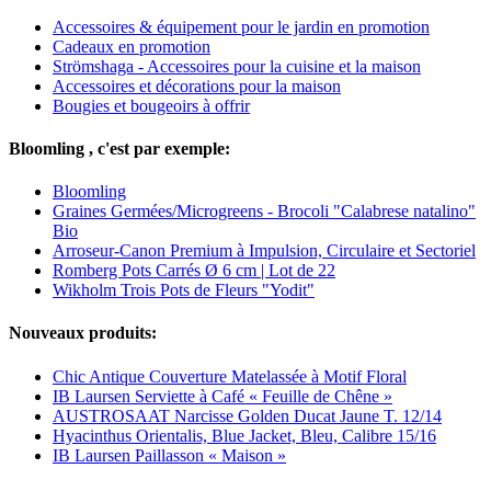
Accessoires & équipement pour le jardin en promotion
Cadeaux en promotion
Strömshaga - Accessoires pour la cuisine et la maison
Accessoires et décorations pour la maison
Bougies et bougeoirs à offrir
Bloomling , c'est par exemple:
Bloomling
Graines Germées/Microgreens - Brocoli "Calabrese natalino"
Bio
Arroseur-Canon Premium à Impulsion, Circulaire et Sectoriel
Romberg Pots Carrés Ø 6 cm | Lot de 22
Wikholm Trois Pots de Fleurs "Yodit"
Nouveaux produits:
Chic Antique Couverture Matelassée à Motif Floral
IB Laursen Serviette à Café « Feuille de Chêne »
AUSTROSAAT Narcisse Golden Ducat Jaune T. 12/14
Hyacinthus Orientalis, Blue Jacket, Bleu, Calibre 15/16
IB Laursen Paillasson « Maison »