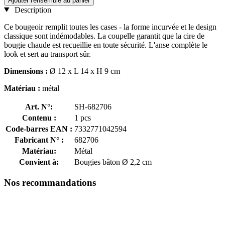
Ajouter l'ensemble au panier
Description
Ce bougeoir remplit toutes les cases - la forme incurvée et le design
classique sont indémodables. La coupelle garantit que la cire de
bougie chaude est recueillie en toute sécurité. L'anse complète le
look et sert au transport sûr.
Dimensions :
Ø 12 x L 14 x H 9 cm
Matériau :
métal
Art. N°:
SH-682706
Contenu :
1 pcs
Code-barres EAN :
7332771042594
Fabricant N° :
682706
Matériau:
Métal
Convient à:
Bougies bâton Ø 2,2 cm
Nos recommandations