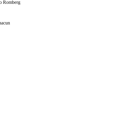
oco Romberg
chacun