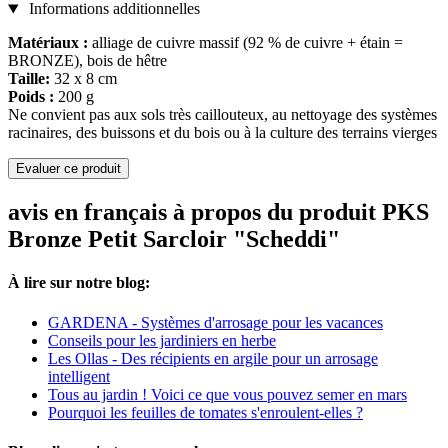
Informations additionnelles
Matériaux :
alliage de cuivre massif (92 % de cuivre + étain =
BRONZE), bois de hêtre
Taille:
32 x 8 cm
Poids :
200 g
Ne convient pas aux sols très caillouteux, au nettoyage des systèmes
racinaires, des buissons et du bois ou à la culture des terrains vierges
Evaluer ce produit
avis en français à propos du produit PKS
Bronze Petit Sarcloir "Scheddi"
À lire sur notre blog:
GARDENA - Systèmes d'arrosage pour les vacances
Conseils pour les jardiniers en herbe
Les Ollas - Des récipients en argile pour un arrosage
intelligent
Tous au jardin ! Voici ce que vous pouvez semer en mars
Pourquoi les feuilles de tomates s'enroulent-elles ?