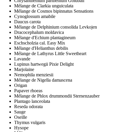
Chrysanthemum parthenium Goldball
Mélange de Clarkia unguiculata
Mélange de Cosmos bipinnatus Sensations
Cynoglossum amabile
Daucus carota
Mélange de Delphinium consolida Levkojen
Dracocephalum moldavica
Mélange d'Echium plantagineum
Eschscholzia cal. Easy Mix
Mélange d'Helianthus debilis
Mélange de Lathyrus Little Sweetheart
Lavande
Lupinus hartwegii Pixie Delight
Marjolaine
Nemophila menziesii
Mélange de Nigella damascena
Origan
Papaver rhoeas
Mélange de Phlox drummondii Sternenzauber
Plantago lanceolata
Reseda odorata
Sauge
Oseille
Thymus vulgaris
Hysope