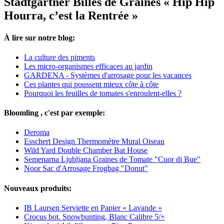
Stadtgärtner Billes de Graines « Hip Hip
Hourra, c’est la Rentrée »
À lire sur notre blog:
La culture des piments
Les micro-organismes efficaces au jardin
GARDENA - Systèmes d'arrosage pour les vacances
Ces plantes qui poussent mieux côte à côte
Pourquoi les feuilles de tomates s'enroulent-elles ?
Bloomling , c'est par exemple:
Deroma
Esschert Design Thermomètre Mural Oiseau
Wild Yard Double Chamber Bat House
Semenarna Ljubljana Graines de Tomate "Cuor di Bue"
Noor Sac d'Arrosage Frogbag "Donut"
Nouveaux produits:
IB Laursen Serviette en Papier « Lavande »
Crocus bot. Snowbunting, Blanc Calibre 5/+