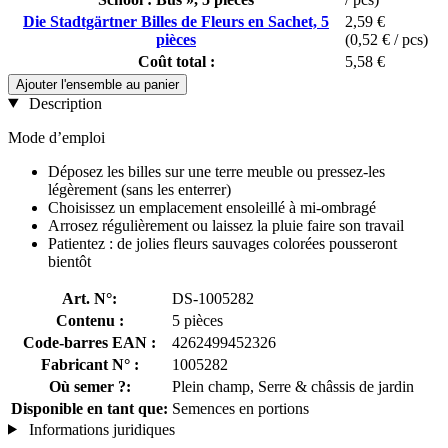
Die Stadtgärtner Billes de Fleurs en Sachet, 5
2,59 €
pièces
(0,52 € / pcs)
Coût total :
5,58 €
Ajouter l'ensemble au panier
Description
Mode d’emploi
Déposez les billes sur une terre meuble ou pressez-les
légèrement (sans les enterrer)
Choisissez un emplacement ensoleillé à mi-ombragé
Arrosez régulièrement ou laissez la pluie faire son travail
Patientez : de jolies fleurs sauvages colorées pousseront
bientôt
Art. N°:
DS-1005282
Contenu :
5 pièces
Code-barres EAN :
4262499452326
Fabricant N° :
1005282
Où semer ?:
Plein champ, Serre & châssis de jardin
Disponible en tant que:
Semences en portions
Informations juridiques