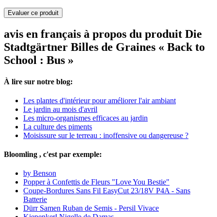
Evaluer ce produit
avis en français à propos du produit Die
Stadtgärtner Billes de Graines « Back to
School : Bus »
À lire sur notre blog:
Les plantes d'intérieur pour améliorer l'air ambiant
Le jardin au mois d'avril
Les micro-organismes efficaces au jardin
La culture des piments
Moisissure sur le terreau : inoffensive ou dangereuse ?
Bloomling , c'est par exemple:
by Benson
Popper à Confettis de Fleurs "Love You Bestie"
Coupe-Bordures Sans Fil EasyCut 23/18V P4A - Sans
Batterie
Dürr Samen Ruban de Semis - Persil Vivace
Kiepenkerl Nigelle de Damas