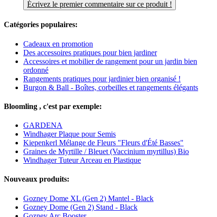
Écrivez le premier commentaire sur ce produit !
Catégories populaires:
Cadeaux en promotion
Des accessoires pratiques pour bien jardiner
Accessoires et mobilier de rangement pour un jardin bien
ordonné
Rangements pratiques pour jardinier bien organisé !
Burgon & Ball - Boîtes, corbeilles et rangements élégants
Bloomling , c'est par exemple:
GARDENA
Windhager Plaque pour Semis
Kiepenkerl Mélange de Fleurs "Fleurs d'Été Basses"
Graines de Myrtille / Bleuet (Vaccinium myrtillus) Bio
Windhager Tuteur Arceau en Plastique
Nouveaux produits:
Gozney Dome XL (Gen 2) Mantel - Black
Gozney Dome (Gen 2) Stand - Black
Gozney Arc Booster