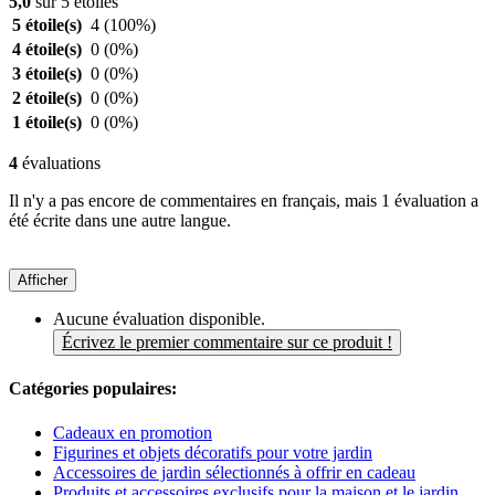
5,0
sur 5 étoiles
5 étoile(s)
4
(100%)
4 étoile(s)
0
(0%)
3 étoile(s)
0
(0%)
2 étoile(s)
0
(0%)
1 étoile(s)
0
(0%)
4
évaluations
Il n'y a pas encore de commentaires en français, mais 1 évaluation a
été écrite dans une autre langue.
Afficher
Aucune évaluation disponible.
Écrivez le premier commentaire sur ce produit !
Catégories populaires:
Cadeaux en promotion
Figurines et objets décoratifs pour votre jardin
Accessoires de jardin sélectionnés à offrir en cadeau
Produits et accessoires exclusifs pour la maison et le jardin