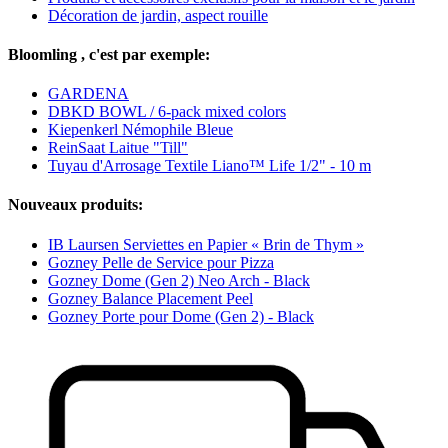
Décoration de jardin, aspect rouille
Bloomling , c'est par exemple:
GARDENA
DBKD BOWL / 6-pack mixed colors
Kiepenkerl Némophile Bleue
ReinSaat Laitue "Till"
Tuyau d'Arrosage Textile Liano™ Life 1/2" - 10 m
Nouveaux produits:
IB Laursen Serviettes en Papier « Brin de Thym »
Gozney Pelle de Service pour Pizza
Gozney Dome (Gen 2) Neo Arch - Black
Gozney Balance Placement Peel
Gozney Porte pour Dome (Gen 2) - Black