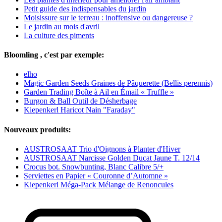
Petit guide des indispensables du jardin
Moisissure sur le terreau : inoffensive ou dangereuse ?
Le jardin au mois d'avril
La culture des piments
Bloomling , c'est par exemple:
elho
Magic Garden Seeds Graines de Pâquerette (Bellis perennis)
Garden Trading Boîte à Ail en Émail « Truffle »
Burgon & Ball Outil de Désherbage
Kiepenkerl Haricot Nain "Faraday"
Nouveaux produits:
AUSTROSAAT Trio d'Oignons à Planter d'Hiver
AUSTROSAAT Narcisse Golden Ducat Jaune T. 12/14
Crocus bot. Snowbunting, Blanc Calibre 5/+
Serviettes en Papier « Couronne d’Automne »
Kiepenkerl Méga-Pack Mélange de Renoncules